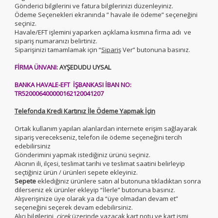
Gönderici bilgilerini ve fatura bilgilerinizi düzenleyiniz.
Ödeme Seçenekleri ekranında ” havale ile ödeme” seçeneğini
seçiniz.
Havale/EFT işlemini yaparken açıklama kısmına firma adı ve
sipariş numaranızı belirtiniz.
Siparişinizi tamamlamak için “
Sipariş
Ver” butonuna basınız.
FİRMA ÜNVANI:
AYŞEDUDU UYSAL
BANKA HAVALE-EFT İŞBANKASI İBAN NO:
TR520006400000162120041207
Telefonda Kredi Kartınız İle Ödeme Yapmak İçin
Ortak kullanım yapılan alanlardan internete erişim sağlayarak
sipariş verecekseniz, telefon ile ödeme seçeneğini tercih
edebilirsiniz
Gönderimini yapmak istediğiniz ürünü seçiniz.
Alıcının ili, ilçesi, teslimat tarihi ve teslimat saatini belirleyip
seçtiğiniz ürün / ürünleri sepete ekleyiniz.
Sepete
eklediğiniz ürünlere satın al butonuna tıkladıktan sonra
dilerseniz ek ürünler ekleyip “İlerle” butonuna basınız.
Alışverişinize üye olarak ya da “üye olmadan devam et”
seçeneğini seçerek devam edebilirsiniz.
Alıcı bilgilerini,
çiçek
üzerinde yazacak kart notu ve kart ismi