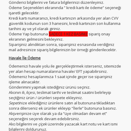
Gönderici bilgilerini ve fatura bilgilerinizi düzenleyiniz.
Ödeme Seçenekleri ekranında ” kredi kartı ile ödeme” seçeneği
işaretli gelecektir.
Kredi kartı numaranızı, kredi kartınızın arkasında yer alan CVV
güvenlik kodunun son 3 hanesini, kredi kartınızın son kullanma
tarihini ay ve yıl olarak giriniz.
Ödeme Yap butonuna
SADECE 1 KEZ BASINIZ
sipariş onay
ekranının gelmesini bekleyiniz.
Siparişiniz alındıktan sonra, siparişiniz esnasında verdiğiniz
mail adresinize sipariş bilgilerinizin bir örneği gönderilecektir.
Havale İle Ödeme
Ödemenizi havale yolu ile gerçekleştirmek isterseniz, sitemizde
yer alan hesap numaralarına havale/ EFT yapabilirsiniz.
Ödemeniz hesaplarımıza 1 saat içinde geçer ise siparişiniz
işleme alınacaktır.
Gönderimini yapmak istediğiniz ürünü seçiniz.
Alıcının ili, ilçesi, teslimat tarihi ve teslimat saatini belirleyip
seçtiğiniz ürün / ürünleri sepete ekleyiniz.
Sepeti
nize eklediğiniz ürünlere satın al butonuna tıkladıktan
sonra dilerseniz ek ürünler ekleyip “İlerle” butonuna basınız.
Alışverişinize üye olarak ya da “üye olmadan devam et”
seçeneğini seçerek devam edebilirsiniz.
Alıcı bilgilerini ve
çiçek
üzerinde yazacak kart notu ve kart ismi
bilgilerini doldurunuz.