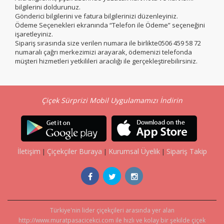
bilgilerini doldurunuz.
Gönderici bilgilerini ve fatura bilgilerinizi düzenleyiniz.
Ödeme Seçenekleri ekranında “Telefon ile Ödeme” seçeneğini
işaretleyiniz.
Sipariş sırasında size verilen numara ile birlikte0506 459 58 72
numaralı çağrı merkezimizi arayarak, ödemenizi telefonda
müşteri hizmetleri yetkilileri aracılığı ile gerçekleştirebilirsiniz.
Çiçek Sürprizi Mobil Uygulamamızı İndirin
İletişim
Çiçekçiler Buraya
Kurumsal Üyelik
Sipariş Takip
|
|
|
Türkiye'nin lider çiçekçileri arasında yer alan
http://www.muratpasacicekci.com ile hızlı ve kolay bir şekilde çiçek